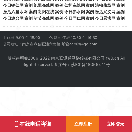
今日铜仁网
案例
凯里在线网
案例
仁怀在线网
案例
清镇热线网
案例
乐活六盘水网
案例
贵阳在线
案例
今日赤水网
案例
乐活兴义网
案例
今日遵义网
案例
毕节在线网
案例
今日同仁网
案例
今日景洪网
案例
工作日
9:00 至 18:00
休息日 值班
10:30 至 16:30
公司地址：南京市六合区浦六南路 邮箱admjn@qq.com
版权声明©2006-2022 南京联讯通网络传媒有限公司 rw0.cn All
Right Reserved. 备案号：苏ICP备18056541号
在线电话咨询
立即注册
立即登录