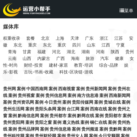
菜单
媒体库
权重收录
套餐
北京
上海
天津
广东
浙江
江苏
安
徽
东北
重庆
东北
重庆
四川
山东
江西
宁夏
青海
甘肃
福建
河北
湖北
湖南
河南
陕西
贵州
云南
山西
内蒙古
广西
海南
旅游
汽车
健康
女
性-时尚
财经-投资
建材-家居
教育-培训
综合-品牌
娱
乐-影视
古玩-书画-收藏
科技-区块链-游戏
贵州网
案例
中国西南网
案例
西南视窗
案例
贵州新闻网
案例
贵州在
线
案例
贵州视窗
案例
贵州信息网
案例
南方信息港
案例
西南新闻网
案例
贵州资讯网
案例
今日贵州
案例
贵阳传媒网
案例
贵城在线
案例
贵州生活网
案例
贵阳头条网
案例
台江网
案例
西南在线
案例
贵州之
窗
案例
黔南信息网
案例
贵州都市
案例
黔网在线
案例
贵阳都市
案例
贵州贵阳网
案例
贵阳之窗
案例
遵义热线
案例
铜仁在线
案例
贵州热
线
案例
贵州品牌网
案例
贵州信息港
案例
贵州频道
案例
贵黔网
案例
贵州科技网
案例
贵州财经网
案例
贵州女人网
案例
今日安顺网
案例